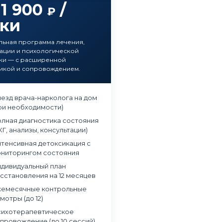
11 900
/
₽
тки
ьная программа лечения,
ации и психологической
ки — с расширенной
икой и сопровождением.
езд врача-нарколога на дом
ри необходимости)
лная диагностика состояния
КГ, анализы, консультации)
тенсивная детоксикация с
ниторингом состояния
дивидуальный план
сстановления на 12 месяцев
емесячные контрольные
мотры (до 12)
ихотерапевтическое
в наркологическую клинику
Обращались в частный наркологический це
провождение (до 10 сессий)