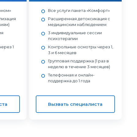
оном»
Все услуги пакета «Комфорт»
лизация
Расширенная детоксикация с
ниям)
медицинским наблюдением
ия
3 индивидуальные сессии
психотерапии
ерез 1
Контрольные осмотры через 1,
3 и 6 месяцев
Групповая поддержка (1 раз в
неделю в течение 3 месяцев)
Телефонная и онлайн-
поддержка до 1 года
ста
Вызвать специалиста