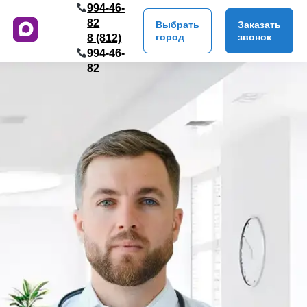
994-46-
82
Выбрать
Заказать
город
звонок
8 (812)
994-46-
82