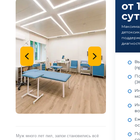
от 
су
Максимал
детоксик
поддерж
диагност
Вы
(п
По
(Э
Ин
мо
Ин
во
Еж
ос
Пс
ами,
Муж много лет пил, запои становились всё
Я сам обратился 
со