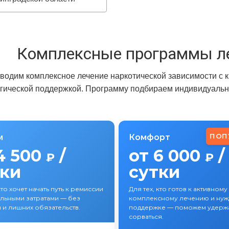
Комплексные программы л
водим комплексное лечение наркотической зависимости с 
гической поддержкой. Программу подбираем индивидуально
ПОП
м
Комфорт
4 500
/
от 6 000
/
₽
₽
тки
сутки
кто хочет начать путь к ремиссии
Для тех, кто готов к активному
льными затратами — без
комплексному лечению и нужд
 и лишних обязательств.
поддержке — поможем удержа
сорваться.