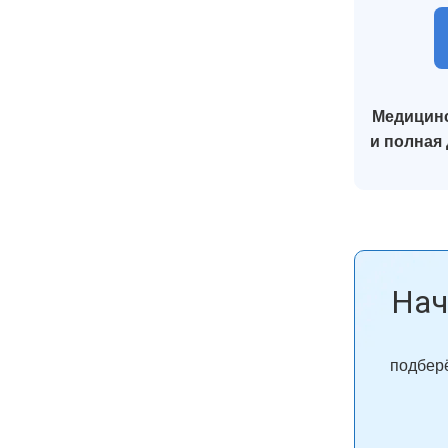
Медицинс
и полная
Нач
подберё