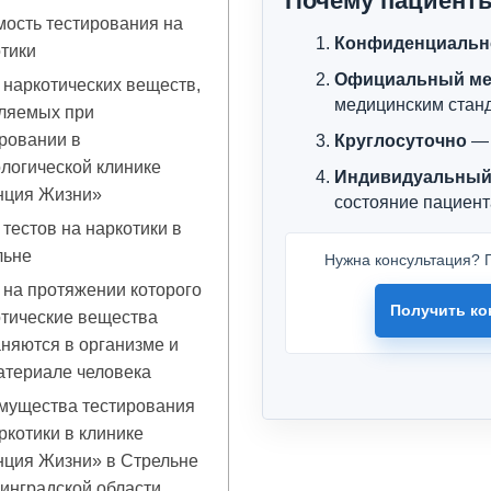
Почему пациент
ость тестирования на
Конфиденциальн
тики
Официальный ме
наркотических веществ,
медицинским стан
ляемых при
ровании в
Круглосуточно
— 
логической клинике
Индивидуальный
нция Жизни»
состояние пациент
тестов на наркотики в
льне
Нужна консультация? П
 на протяжении которого
Получить ко
тические вещества
няются в организме и
атериале человека
мущества тестирования
ркотики в клинике
нция Жизни» в Стрельне
инградской области