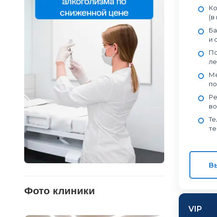
Ко
(в
Ба
и 
По
ле
Ме
по
Ре
во
Те
те
В
Фото клиники
VIP