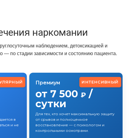
ечения наркомании
круглосуточным наблюдением, детоксикацией и
 — по стадии зависимости и состоянию пациента.
УЛЯРНЫЙ
ИНТЕНСИВНЫЙ
Премиум
от 7 500
/
₽
сутки
Для тех, кто хочет максимальную защиту
ается в
от срывов и полноценное
ться и не
восстановление — с психологом и
контрольными осмотрами.