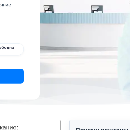
ояние
ободна
жание: