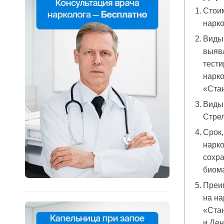
Стоим
нарко
Виды 
выяв
тести
нарко
«Ста
Виды 
Стре
Срок,
нарко
сохра
биом
Преи
на на
«Ста
и Лен