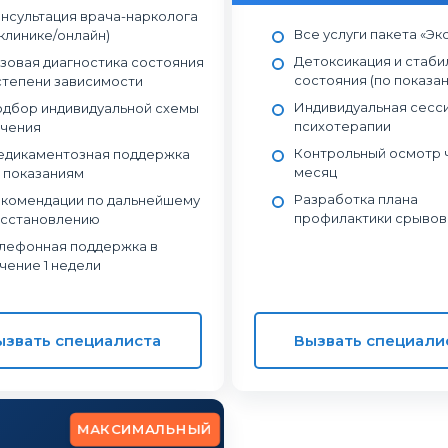
нсультация врача-нарколога
Все услуги пакета «Эк
 клинике/онлайн)
Детоксикация и стаби
зовая диагностика состояния
состояния (по показа
степени зависимости
Индивидуальная сесс
дбор индивидуальной схемы
психотерапии
чения
Контрольный осмотр ч
дикаментозная поддержка
месяц
 показаниям
Разработка плана
комендации по дальнейшему
профилактики срывов
сстановлению
лефонная поддержка в
чение 1 недели
ызвать специалиста
Вызвать специали
МАКСИМАЛЬНЫЙ