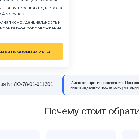
 когда понял, что алкоголь
«Станция Жизни» из-за зависимости сына о
упповая терапия / поддержка
олирует мою жизнь. Было
наркотиков. Мы были в отчаянии и не
о 4 месяцев)
, но на консультации эти
понимали, как правильно помочь. В клиник
шли. Врач внимательно
нас выслушали, подробно рассказали о
лная конфиденциальность и
ил, что со мной происходит,
лечении и реабилитации, поддержали и сын
иоритетное сопровождение
тный план лечения. Всё
и нас как родителей. С ним работали врачи
 без давления. После курса
психологи, постепенно он начал меняться.
е за долгое время
Сейчас он проходит восстановление и
ызвать специалиста
ую голову и уверенность,
возвращается к нормальной жизни. Эта
езво. Благодарен клинике за
клиника дала нам надежду и шанс всё
изменить.
Имеются противопоказания. Програ
сей Морозов
Екатерина Литвинова
ия № ЛО-78-01-011301
индивидуально после консультации
Почему стоит обрати