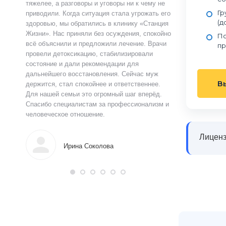
ту.
тяжелее, а разговоры и уговоры ни к чему не
«Станция Жизни»,
Гр
ту
приводили. Когда ситуация стала угрожать его
полностью контр
(д
здоровью, мы обратились в клинику «Станция
страшно и стыдно
ацию.
Жизни». Нас приняли без осуждения, спокойно
чувства быстро у
По
истов
всё объяснили и предложили лечение. Врачи
выслушал, объясн
пр
 читают
провели детоксикацию, стабилизировали
и предложил поня
ься в
состояние и дали рекомендации для
прошло анонимно,
аны на
дальнейшего восстановления. Сейчас муж
лечения я впервы
В
и веру.
держится, стал спокойнее и ответственнее.
почувствовал ясн
Для нашей семьи это огромный шаг вперёд.
что могу жить тр
Спасибо специалистам за профессионализм и
поддержку.
человеческое отношение.
Алек
Лиценз
Ирина Соколова