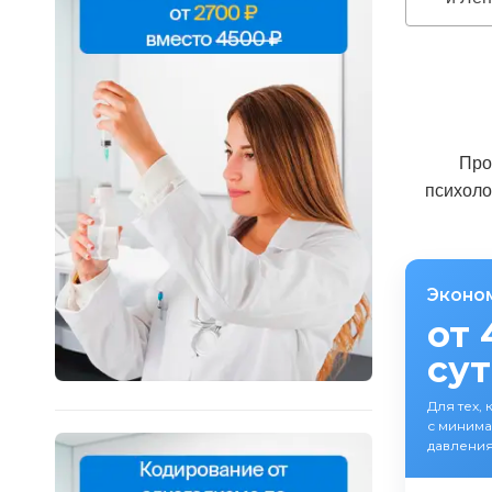
Про
психоло
Эконо
от 
су
Для тех, 
с минима
давления