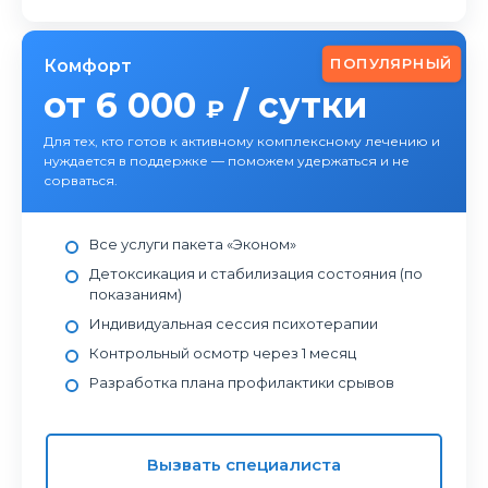
ПОПУЛЯРНЫЙ
Комфорт
от 6 000
/ сутки
₽
Для тех, кто готов к активному комплексному лечению и
нуждается в поддержке — поможем удержаться и не
сорваться.
Все услуги пакета «Эконом»
Детоксикация и стабилизация состояния (по
показаниям)
Индивидуальная сессия психотерапии
Контрольный осмотр через 1 месяц
Разработка плана профилактики срывов
Вызвать специалиста