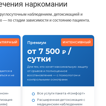
ечения наркомании
круглосуточным наблюдением, детоксикацией и
 — по стадии зависимости и состоянию пациента.
УЛЯРНЫЙ
ИНТЕНСИВНЫЙ
Премиум
от 7 500
/
₽
сутки
Для тех, кто хочет максимальную защиту
ается в
от срывов и полноценное
ться и не
восстановление — с психологом и
контрольными осмотрами.
оном»
Все услуги пакета «Комфорт»
лизация
Расширенная детоксикация с
ниям)
медицинским наблюдением