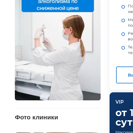
По
ле
Ме
по
Ре
во
Те
те
В
VIP
от 
Фото клиники
су
Максимал