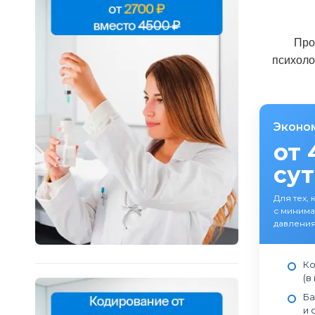
Про
психоло
Эконо
от 
су
Для тех, 
с минима
давления
Ко
(в
Ба
и 