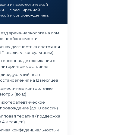
ации и психологической
ки — с расширенной
икой и сопровождением.
езд врача-нарколога на дом
ри необходимости)
лная диагностика состояния
КГ, анализы, консультации)
тенсивная детоксикация с
ниторингом состояния
дивидуальный план
сстановления на 12 месяцев
емесячные контрольные
мотры (до 12)
ихотерапевтическое
провождение (до 10 сессий)
упповая терапия / поддержка
о 4 месяцев)
лная конфиденциальность и
в наркологическую клинику
Обращались в частный наркологический це