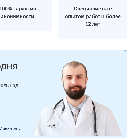
100% Гарантия
Специалисты с
анонимности
опытом работы более
12 лет
одня
роль над
драва РФ.