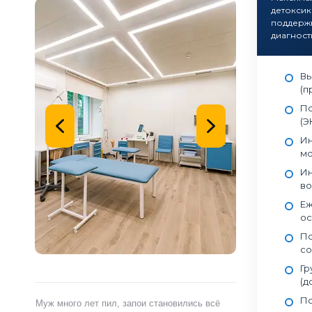
детоксик
поддерж
диагност
Вы
(п
По
(Э
Ин
мо
Ин
во
Еж
ос
Пс
со
Гр
(д
По
ами,
Муж много лет пил, запои становились всё
Я сам обратился 