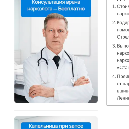
Стоим
нарко
Кодир
помо
Стре
Выпо
нарк
нарко
«Ста
Преи
от н
вшива
Ленин