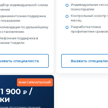
Индивидуальная сесс
дбор индивидуальной схемы
психотерапии
чения
Контрольный осмотр ч
дикаментозная поддержка
месяц
 показаниям
Разработка плана
комендации по дальнейшему
профилактики срывов
сстановлению
лефонная поддержка в
чение 1 недели
ызвать специалиста
Вызвать специали
МАКСИМАЛЬНЫЙ
11 900
/
₽
тки
ьная программа лечения,