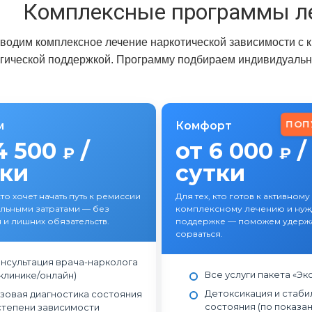
Комплексные программы л
водим комплексное лечение наркотической зависимости с 
гической поддержкой. Программу подбираем индивидуально
ПОП
м
Комфорт
4 500
/
от 6 000
/
₽
₽
тки
сутки
кто хочет начать путь к ремиссии
Для тех, кто готов к активному
льными затратами — без
комплексному лечению и нужд
 и лишних обязательств.
поддержке — поможем удержа
сорваться.
нсультация врача-нарколога
Все услуги пакета «Эк
 клинике/онлайн)
Детоксикация и стаби
зовая диагностика состояния
состояния (по показа
степени зависимости