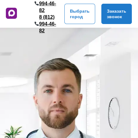
994-46-
82
Выбрать
Заказать
город
звонок
8 (812)
994-46-
82