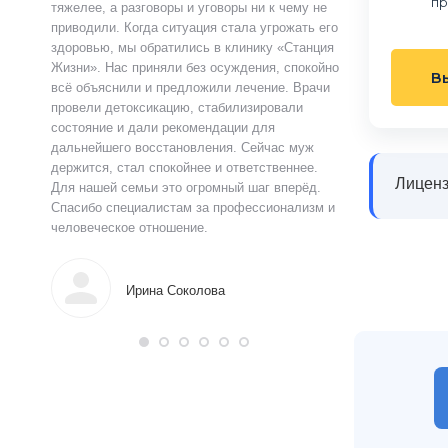
пр
ту.
тяжелее, а разговоры и уговоры ни к чему не
«Станция Жизни»,
ту
приводили. Когда ситуация стала угрожать его
полностью контр
здоровью, мы обратились в клинику «Станция
страшно и стыдно
ацию.
Жизни». Нас приняли без осуждения, спокойно
чувства быстро у
В
истов
всё объяснили и предложили лечение. Врачи
выслушал, объясн
 читают
провели детоксикацию, стабилизировали
и предложил поня
ься в
состояние и дали рекомендации для
прошло анонимно,
аны на
дальнейшего восстановления. Сейчас муж
лечения я впервы
и веру.
держится, стал спокойнее и ответственнее.
почувствовал ясн
Лиценз
Для нашей семьи это огромный шаг вперёд.
что могу жить тр
Спасибо специалистам за профессионализм и
поддержку.
человеческое отношение.
Алек
Ирина Соколова