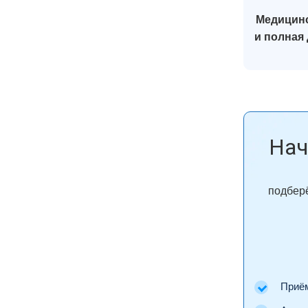
Медицинс
и полная
Нач
подберё
Приём 