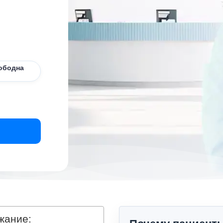
ободна
жание: