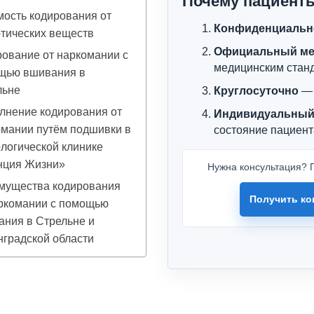
Почему пациент
ость кодирования от
Конфиденциальн
тических веществ
Официальный ме
ование от наркомании с
медицинским стан
щью вшивания в
льне
Круглосуточно
— 
лнение кодирования от
Индивидуальный
омании путём подшивки в
состояние пациент
логической клинике
нция Жизни»
Нужна консультация? П
мущества кодирования
Получить ко
аркомании с помощью
ния в Стрельне и
градской области